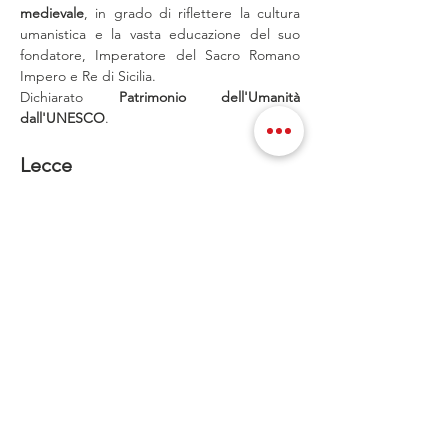
medievale
, in grado di riflettere la cultura 
umanistica e la vasta educazione del suo 
fondatore, Imperatore del Sacro Romano 
Impero e Re di Sicilia.
Dichiarato 
Patrimonio dell'Umanità 
dall'UNESCO
.
Lecce
Città barocca baciata dal sole e dal 
bellissimo mare, tra il bianco della pietra 
locale e i colori della terra. Lecce è 
caratterizzata dalle 
colonne
, dagli 
archi
, dai 
numerosi 
rosoni
, ma anche dalle tipiche 
piazzette
 e dai 
vicoli
 inaspettati, è costellata 
di meravigliosi 
palazzi nobiliari
 e spicca tra le 
più belle città d’arte della nostra penisola.
Mostra di più