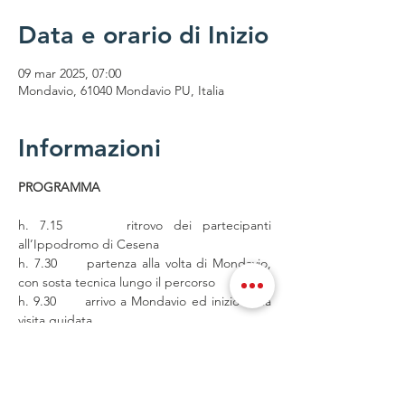
Data e orario di Inizio
09 mar 2025, 07:00
Mondavio, 61040 Mondavio PU, Italia
Informazioni
PROGRAMMA
h. 7.15      ritrovo dei partecipanti 
all’Ippodromo di Cesena
h. 7.30      partenza alla volta di Mondavio, 
con sosta tecnica lungo il percorso
h. 9.30      arrivo a Mondavio ed inizio della 
visita guidata
h. 12.15    partenza alla volta di Senigallia 
per il pranzo di pesce presso il Circolo La 
Fenice, con sala riservata.