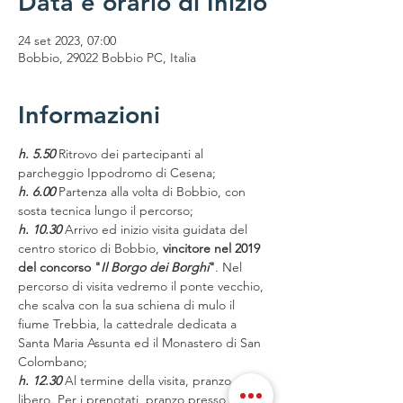
Data e orario di Inizio
24 set 2023, 07:00
Bobbio, 29022 Bobbio PC, Italia
Informazioni
h. 5.50
 Ritrovo dei partecipanti al 
parcheggio Ippodromo di Cesena;
h. 6.00
 Partenza alla volta di Bobbio, con 
sosta tecnica lungo il percorso;
h. 10.30
 Arrivo ed inizio visita guidata del 
centro storico di Bobbio,
 vincitore nel 2019 
del concorso "
Il Borgo dei Borghi
"
. Nel 
percorso di visita vedremo il ponte vecchio, 
che scalva con la sua schiena di mulo il 
fiume Trebbia, la cattedrale dedicata a 
Santa Maria Assunta ed il Monastero di San 
Colombano;
h. 12.30
 Al termine della visita, pranzo 
libero. Per i prenotati, pranzo presso 