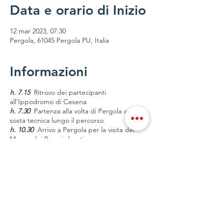
Data e orario di Inizio
12 mar 2023, 07:30
Pergola, 61045 Pergola PU, Italia
Informazioni
h. 7.15
Ritrovo dei partecipanti
all'Ippodromo di Cesena
h. 7.30
Partenza alla volta di Pergola con
sosta tecnica lungo il percorso
h. 10.30
Arrivo a Pergola per la visita del
Museo dei Bronzi dorati
h. 11.45
Partenza alla volta di Marotta per
pranzo di pesce presso il ristorante "El
Garagol", con arrivo alle h. 12.45
Menù proposto
- 8 antipasti freddi
-5 antipasti caldi
- Bis di primi