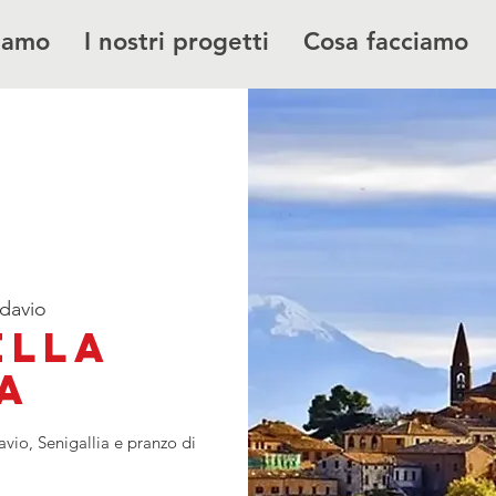
siamo
I nostri progetti
Cosa facciamo
davio
ella
a
, Senigallia e pranzo di