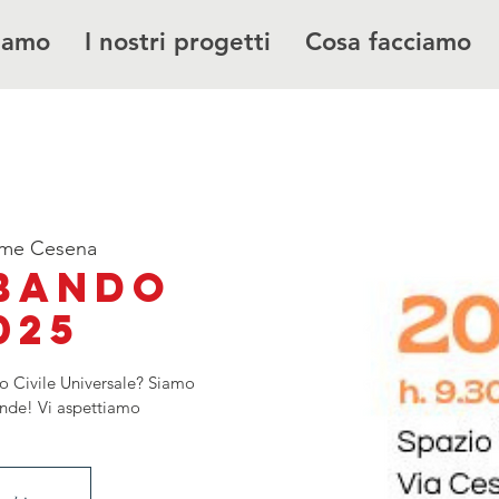
siamo
I nostri progetti
Cosa facciamo
ume Cesena
 Bando
025
io Civile Universale? Siamo
ande! Vi aspettiamo