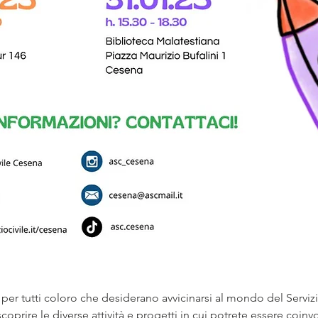
per tutti coloro che desiderano avvicinarsi al mondo del Servizi
scoprire le diverse attività e progetti in cui potrete essere coinvo