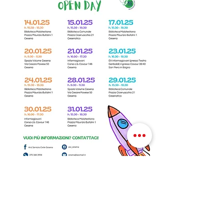
Un'opportunità imperdibile per tutti coloro 
che desiderano avvicinarsi al mondo del 
Servizio Civile. Durante l'Open Day, avrete 
la possibilità di scoprire le diverse attività e 